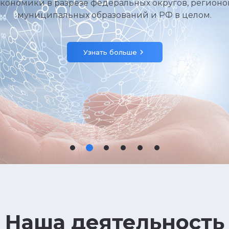
кономики в разрезе федеральных округов, регионо
муниципальных образований и РФ в целом.
chevron_right
Узнать больше
Наша деятельность