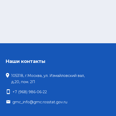
Наши контакты
location_on
105318, г.Москва, ул. Измайловский вал,
д.20, пом. 2П
smartphone
+7 (968) 986-06-22
email
gmc_info@gmc.rosstat.gov.ru