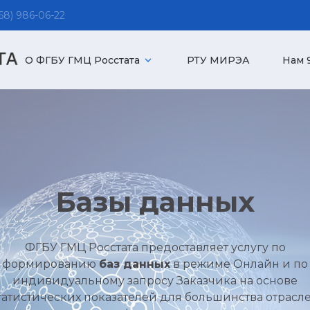
8) 986-06-22
О ФГБУ ГМЦ Росстата
expand_more
РТУ МИРЭА
Нам 9
Базы данных
ФГБУ ГМЦ Росстата предоставляет услугу по
формированию
баз данных
в режиме Онлайн и по
индивидуальному запросу Заказчика на основе
татистических показателей для большинства отрасл