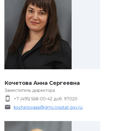
Кочетова Анна Сергеевна
Заместитель директора
smartphone
+7 (495) 568-00-42 доб. 97020
email
kochetovaas@gmc.rosstat.gov.ru