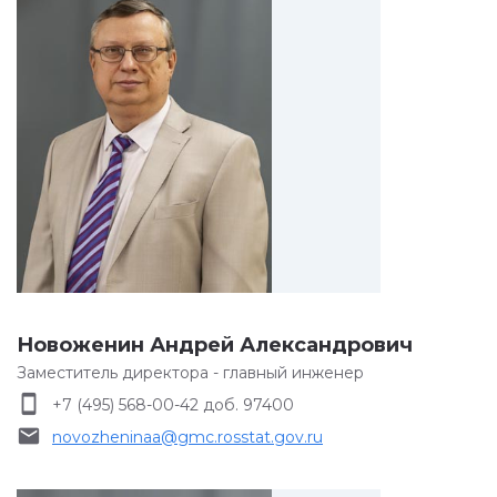
Новоженин Андрей Александрович
Заместитель директора - главный инженер
smartphone
+7 (495) 568-00-42 доб. 97400
email
novozheninaa@gmc.rosstat.gov.ru