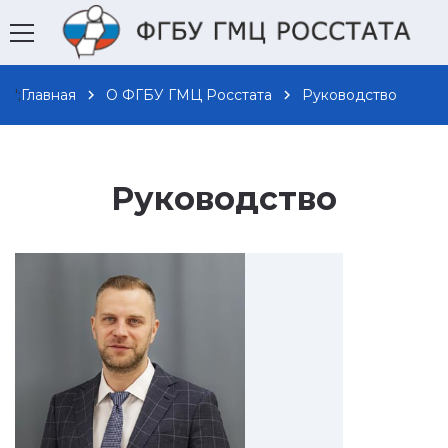
';
Главная
chevron_right
О ФГБУ ГМЦ Росстата
chevron_right
Руководство
Руководство