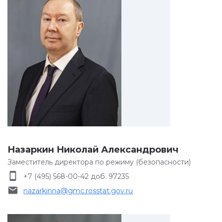
Назаркин Николай Александрович
Заместитель директора по режиму (безопасности)
smartphone
+7 (495) 568-00-42 доб. 97235
email
nazarkinna@gmc.rosstat.gov.ru