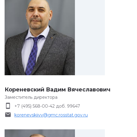
Кореневский Вадим Вячеславович
Заместитель директора
smartphone
+7 (495) 568-00-42 доб. 99647
email
korenevskiivv@gmc.rosstat.gov.ru