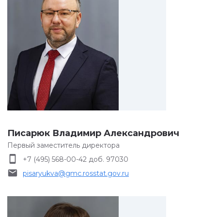
Писарюк Владимир Александрович
Первый заместитель директора
smartphone
+7 (495) 568-00-42 доб. 97030
email
pisaryukva@gmc.rosstat.gov.ru