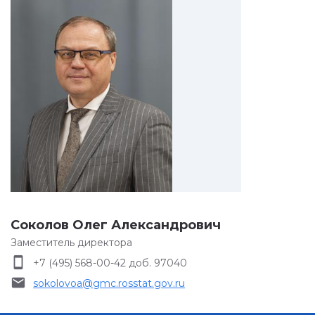
Соколов Олег Александрович
Заместитель директора
smartphone
+7 (495) 568-00-42 доб. 97040
email
sokolovoa@gmc.rosstat.gov.ru