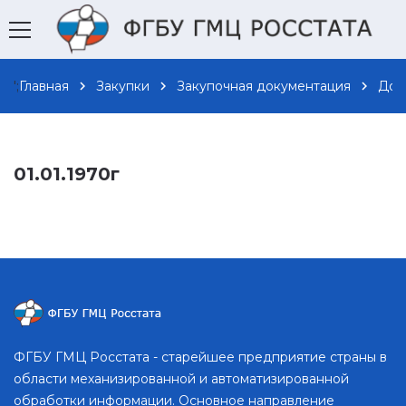
';
Главная
chevron_right
Закупки
chevron_right
Закупочная документация
chevron_right
Док
01.01.1970г
ФГБУ ГМЦ Росстата - старейшее предприятие страны в
области механизированной и автоматизированной
обработки информации. Основное направление